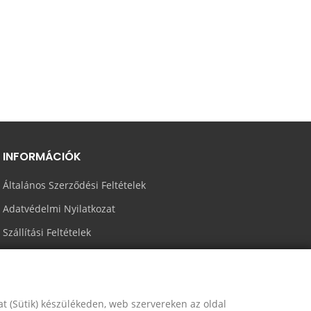
INFORMÁCIÓK
Általános Szerződési Feltételek
Adatvédelmi Nyilatkozat
Szállítási Feltételek
kat (Sütik) készülékeden, web szervereken az oldal