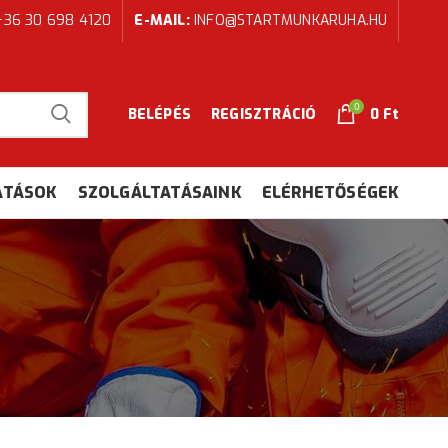
36 30 698 4120
E-MAIL:
INFO@STARTMUNKARUHA.HU
0
BELÉPÉS
REGISZTRÁCIÓ
0 Ft
ATÁSOK
SZOLGÁLTATÁSAINK
ELÉRHETŐSÉGEK