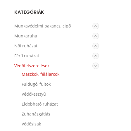
KATEGÓRIÁK
Munkavédelmi bakancs, cipő
Egészségügyi és higiéniás papucs és
Munkaruha
cipő
Férfi köpeny, laborköpeny
Női ruházat
Kiegészítők
Derekas nadrág
Egészségügyi munkaruha
Férfi ruházat
Gumicsizma
Munkaruha együttes
Férfi vízálló-páraátersztő kabát és
Védőfelszerelések
Munkavédelmi bakancs
dzseki
Munkaruha családok
Maszkok, félálarcok
Utcai cipők
Férfi télikabát
Füldugó, fültok
Munkavédelmi cipő
Aláöltözet, fehérnemű
Védőkesztyű
ESD védőcipők
Eldobható ruházat
Zuhanásgátlás
Védősisak