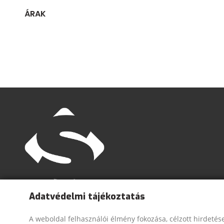
ÁRAK
Adatvédelmi tájékoztatás
Munkaruhák, munkavédelmi eszközök és felszerelések
webshopja.
A weboldal felhasználói élmény fokozása, célzott hirdetése