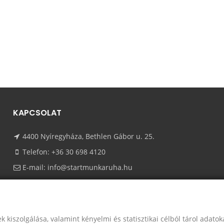
KAPCSOLAT
4400 Nyíregyháza, Bethlen Gábor u. 25.
Telefon:
+36 30 698 4120
E-mail:
info@startmunkaruha.hu
k kiszolgálása, valamint kényelmi és statisztikai célból tárol adato